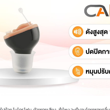
ไปด้วย ไมโครโฟน, ตัวขยายเสียง, ลำโพง จะทำงานโดยขยายคลื่นเ